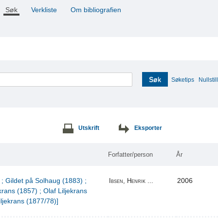
Søk
Verkliste
Om bibliografien
Søk
Søketips
Nullstill
Utskrift
Eksporter
Forfatter/person
År
 ; Gildet på Solhaug (1883) ;
2006
Ibsen, Henrik ...
krans (1857) ; Olaf Liljekrans
iljekrans (1877/78)]