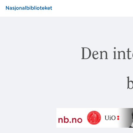
Den int
b