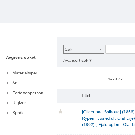
Søk
Avgrens søket
Avansert søk ▾
Materialtyper
1–2 av 2
År
Forfatter/person
Tittel
Utgiver
[Gildet paa Solhoug] (1856)
Språk
Rypen i Justedal ; Olaf Lilje
(1902) ; Fjeldfuglen ; Olaf L