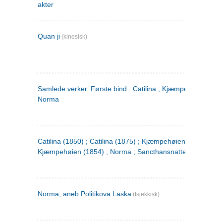
akter
Quan ji
(kinesisk)
Samlede verker. Første bind : Catilina ; Kjæmpehøien ;
Norma
Catilina (1850) ; Catilina (1875) ; Kjæmpehøien (1850) ;
Kjæmpehøien (1854) ; Norma ; Sancthansnatten
Norma, aneb Politikova Laska
(tsjekkisk)