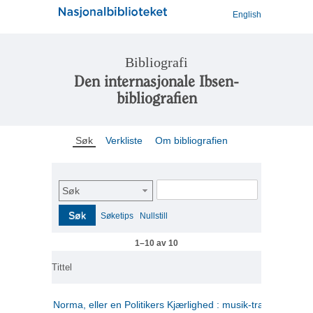
English
Bibliografi
Den internasjonale Ibsen-
bibliografien
Søk
Verkliste
Om bibliografien
Søk
Søk
Søketips
Nullstill
1–10 av 10
Tittel
Norma, eller en Politikers Kjærlighed : musik-tragedie i tre