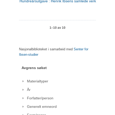
Hundreårsutgave : Henrik Ibsens samlede verker. 1
1–10 av 10
Nasjonalbiblioteket i samarbeid med
Senter for
Ibsen-studier
Avgrens søket
Materialtyper
År
Forfatter/person
Generelt emneord