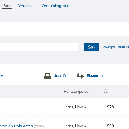
Søk
Verkliste
Om bibliografien
Søk
Søketips
Nullstill
e
Utskrift
Eksporter
>>
Forfatter/person
År
1978
Ibsen, Henrik ...
me en trois actes
1990
Ibsen, Henrik ...
(fransk)