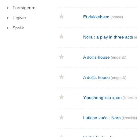
Form/genre
Et dukkehjem
(dansk)
Utgiver
Språk
Nora : a play in three acts
(e
A doll's house
(engelsk)
A doll's house
(engelsk)
Yibusheng xiju xuan
(kinesisk
Lutkina kuća : Nora
(kroatisk)