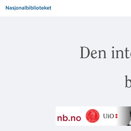
Den int
b