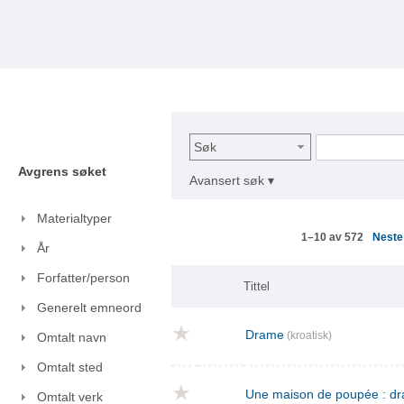
Søk
Avgrens søket
Avansert søk ▾
Materialtyper
Nest
1–10 av 572
År
Forfatter/person
Tittel
Generelt emneord
Drame
(kroatisk)
Omtalt navn
Omtalt sted
Une maison de poupée : dra
Omtalt verk