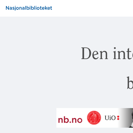
Den int
b