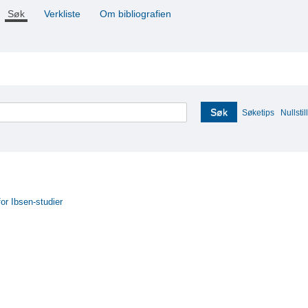
Søk
Verkliste
Om bibliografien
Søk
Søketips
Nullstill
for Ibsen-studier