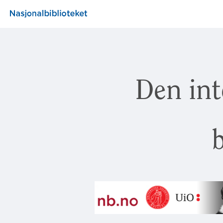
Den int
b