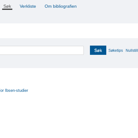
Søk
Verkliste
Om bibliografien
Søk
Søketips
Nullstill
for Ibsen-studier