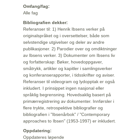
Omfang/fag:
Alle fag
Bibliografien dekker:
Referanser til: 1) Henrik Ibsens verker på
originalspråket og i oversettelser, både som
selvstendige utgivelser og deler av andre
publikasjoner. 2) Parodier over og omdiktninger
av Ibsens verker. 3) Dokumenter om Ibsens liv
og forfatterskap: Bøker, hovedoppgaver,
småtrykk, artikler og kapitler i samlingsverker
og konferanserapporter, i tidsskrifter og aviser.
Referanser til videogram og lydopptak er også
inkludert. I prinsippet ingen nasjonal eller
språklig begrensning. Hovedsaklig basert på
primærregistrering av dokumenter. Innførsler i
flere trykte, retrospektive bibliografier og
bibliografien i "Ibsenårbok" / "Contemporary
approaches to Ibsen" (1953-1997) er inkludert.
Oppdatering:
Oppdateres løpende