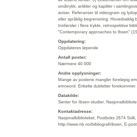
småtrykk, artikler og kapitler i samlingsv
aviser. Referanser til videogram og lydop
eller språklig begrensning. Hovedsaklig 
Innførsler i flere trykte, retrospektive bib
"Contemporary approaches to Ibsen" (19
Oppdatering:
Oppdateres løpende
Antall poster:
Nærmere 40 000
Andre opplysninger:
Mange av postene mangler foreløpig emn
emneord. Enkelte dubletter forekommer.
Datakilde:
Senter for Ibsen-studier, Nasjonalbiblio
Kontaktadresse:
Nasjonalbiblioteket, Postboks 2674 Solli
http://www.nb.no/bibliografi/ibsen, E-pos
Beskrivelsen sist oppdatert: 2022-06-20