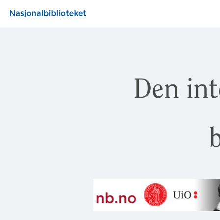
Den int
b