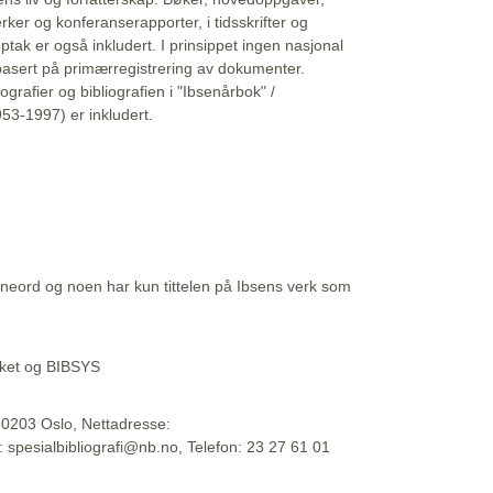
erker og konferanserapporter, i tidsskrifter og
ptak er også inkludert. I prinsippet ingen nasjonal
basert på primærregistrering av dokumenter.
liografier og bibliografien i "Ibsenårbok" /
53-1997) er inkludert.
eord og noen har kun tittelen på Ibsens verk som
teket og BIBSYS
, 0203 Oslo, Nettadresse:
t: spesialbibliografi@nb.no, Telefon: 23 27 61 01
 09:45:34