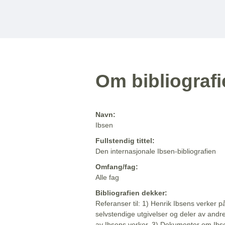
Om bibliograf
Navn:
Ibsen
Fullstendig tittel:
Den internasjonale Ibsen-bibliografien
Omfang/fag:
Alle fag
Bibliografien dekker:
Referanser til: 1) Henrik Ibsens verker p
selvstendige utgivelser og deler av andr
av Ibsens verker. 3) Dokumenter om Ibse