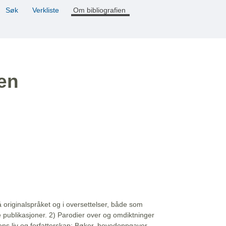
Søk
Verkliste
Om bibliografien
ien
å originalspråket og i oversettelser, både som
e publikasjoner. 2) Parodier over og omdiktninger
ns liv og forfatterskap: Bøker, hovedoppgaver,