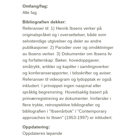
Omfang/fag:
Alle fag
Bibliografien dekker:
Referanser til: 1) Henrik Ibsens verker på
originalspråket og i oversettelser, både som
selvstendige utgivelser og deler av andre
publikasjoner. 2) Parodier over og omdiktninger
av Ibsens verker. 3) Dokumenter om Ibsens liv
og forfatterskap: Bøker, hovedoppgaver,
småtrykk, artikler og kapitler i samlingsverker
og konferanserapporter, i tidsskrifter og aviser.
Referanser til videogram og lydopptak er også
inkludert. I prinsippet ingen nasjonal eller
språklig begrensning. Hovedsaklig basert på
primærregistrering av dokumenter. Innførsler i
flere trykte, retrospektive bibliografier og
bibliografien i "Ibsenårbok" / "Contemporary
approaches to Ibsen" (1953-1997) er inkludert.
Oppdatering:
Oppdateres løpende