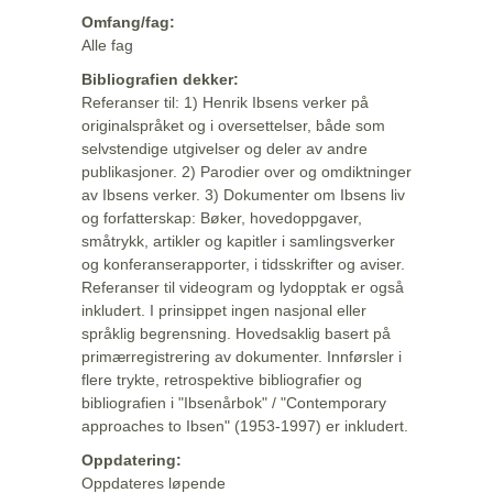
Omfang/fag:
Alle fag
Bibliografien dekker:
Referanser til: 1) Henrik Ibsens verker på
originalspråket og i oversettelser, både som
selvstendige utgivelser og deler av andre
publikasjoner. 2) Parodier over og omdiktninger
av Ibsens verker. 3) Dokumenter om Ibsens liv
og forfatterskap: Bøker, hovedoppgaver,
småtrykk, artikler og kapitler i samlingsverker
og konferanserapporter, i tidsskrifter og aviser.
Referanser til videogram og lydopptak er også
inkludert. I prinsippet ingen nasjonal eller
språklig begrensning. Hovedsaklig basert på
primærregistrering av dokumenter. Innførsler i
flere trykte, retrospektive bibliografier og
bibliografien i "Ibsenårbok" / "Contemporary
approaches to Ibsen" (1953-1997) er inkludert.
Oppdatering:
Oppdateres løpende