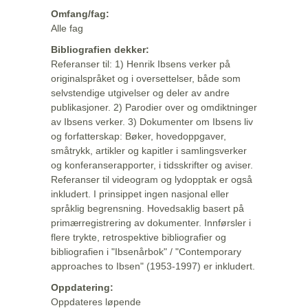
Omfang/fag:
Alle fag
Bibliografien dekker:
Referanser til: 1) Henrik Ibsens verker på
originalspråket og i oversettelser, både som
selvstendige utgivelser og deler av andre
publikasjoner. 2) Parodier over og omdiktninger
av Ibsens verker. 3) Dokumenter om Ibsens liv
og forfatterskap: Bøker, hovedoppgaver,
småtrykk, artikler og kapitler i samlingsverker
og konferanserapporter, i tidsskrifter og aviser.
Referanser til videogram og lydopptak er også
inkludert. I prinsippet ingen nasjonal eller
språklig begrensning. Hovedsaklig basert på
primærregistrering av dokumenter. Innførsler i
flere trykte, retrospektive bibliografier og
bibliografien i "Ibsenårbok" / "Contemporary
approaches to Ibsen" (1953-1997) er inkludert.
Oppdatering:
Oppdateres løpende