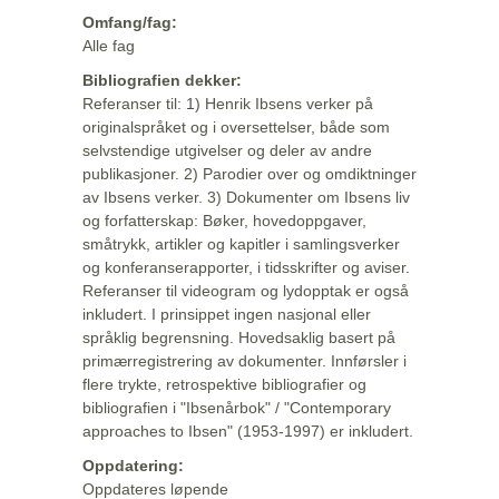
Omfang/fag:
Alle fag
Bibliografien dekker:
Referanser til: 1) Henrik Ibsens verker på
originalspråket og i oversettelser, både som
selvstendige utgivelser og deler av andre
publikasjoner. 2) Parodier over og omdiktninger
av Ibsens verker. 3) Dokumenter om Ibsens liv
og forfatterskap: Bøker, hovedoppgaver,
småtrykk, artikler og kapitler i samlingsverker
og konferanserapporter, i tidsskrifter og aviser.
Referanser til videogram og lydopptak er også
inkludert. I prinsippet ingen nasjonal eller
språklig begrensning. Hovedsaklig basert på
primærregistrering av dokumenter. Innførsler i
flere trykte, retrospektive bibliografier og
bibliografien i "Ibsenårbok" / "Contemporary
approaches to Ibsen" (1953-1997) er inkludert.
Oppdatering:
Oppdateres løpende