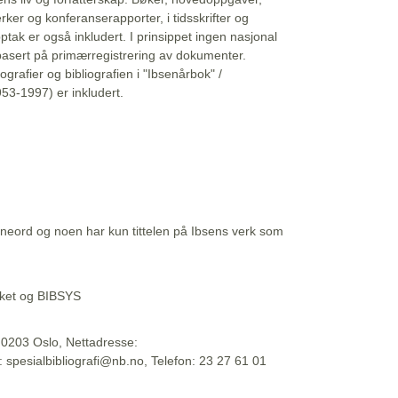
erker og konferanserapporter, i tidsskrifter og
ptak er også inkludert. I prinsippet ingen nasjonal
basert på primærregistrering av dokumenter.
liografier og bibliografien i "Ibsenårbok" /
53-1997) er inkludert.
eord og noen har kun tittelen på Ibsens verk som
teket og BIBSYS
, 0203 Oslo, Nettadresse:
t: spesialbibliografi@nb.no, Telefon: 23 27 61 01
 09:45:34