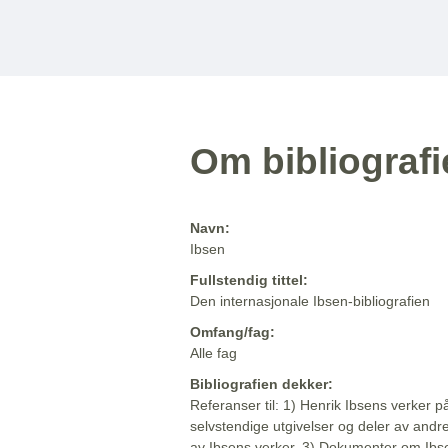
Om bibliograf
Navn:
Ibsen
Fullstendig tittel:
Den internasjonale Ibsen-bibliografien
Omfang/fag:
Alle fag
Bibliografien dekker:
Referanser til: 1) Henrik Ibsens verker p
selvstendige utgivelser og deler av andr
av Ibsens verker. 3) Dokumenter om Ibse