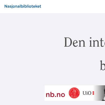
Den int
b