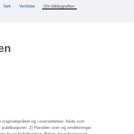
Søk
Verkliste
Om bibliografien
ien
å originalspråket og i oversettelser, både som
e publikasjoner. 2) Parodier over og omdiktninger
ns liv og forfatterskap: Bøker, hovedoppgaver,