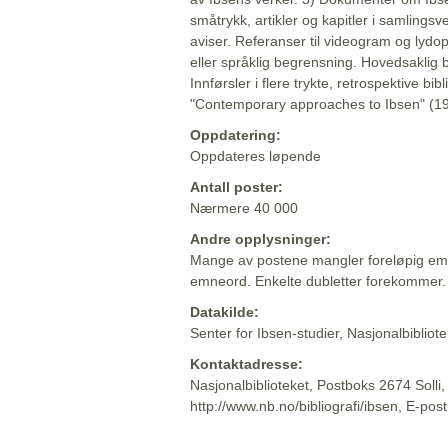
småtrykk, artikler og kapitler i samlingsv
aviser. Referanser til videogram og lydop
eller språklig begrensning. Hovedsaklig 
Innførsler i flere trykte, retrospektive bib
"Contemporary approaches to Ibsen" (19
Oppdatering:
Oppdateres løpende
Antall poster:
Nærmere 40 000
Andre opplysninger:
Mange av postene mangler foreløpig emn
emneord. Enkelte dubletter forekommer.
Datakilde:
Senter for Ibsen-studier, Nasjonalbiblio
Kontaktadresse:
Nasjonalbiblioteket, Postboks 2674 Solli
http://www.nb.no/bibliografi/ibsen, E-pos
Beskrivelsen sist oppdatert: 2022-06-20