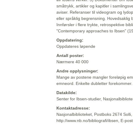
småtrykk, artikler og kapitler i samlingsv
aviser. Referanser til videogram og lydop
eller språklig begrensning. Hovedsaklig 
Innførsler i flere trykte, retrospektive bib
"Contemporary approaches to Ibsen" (19
Oppdatering:
Oppdateres løpende
Antall poster:
Nærmere 40 000
Andre opplysninger:
Mange av postene mangler foreløpig emn
emneord. Enkelte dubletter forekommer.
Datakilde:
Senter for Ibsen-studier, Nasjonalbiblio
Kontaktadresse:
Nasjonalbiblioteket, Postboks 2674 Solli
http://www.nb.no/bibliografi/ibsen, E-pos
Beskrivelsen sist oppdatert: 2022-06-20