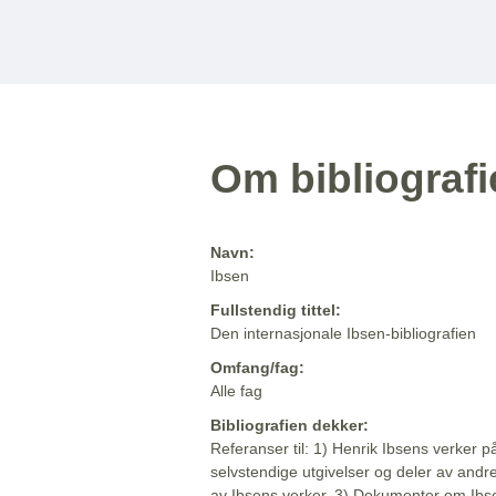
Om bibliograf
Navn:
Ibsen
Fullstendig tittel:
Den internasjonale Ibsen-bibliografien
Omfang/fag:
Alle fag
Bibliografien dekker:
Referanser til: 1) Henrik Ibsens verker p
selvstendige utgivelser og deler av andr
av Ibsens verker. 3) Dokumenter om Ibse