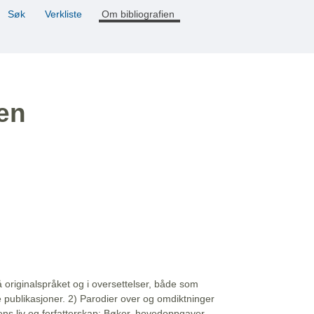
Søk
Verkliste
Om bibliografien
ien
å originalspråket og i oversettelser, både som
e publikasjoner. 2) Parodier over og omdiktninger
ns liv og forfatterskap: Bøker, hovedoppgaver,