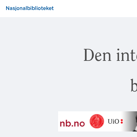
Den int
b