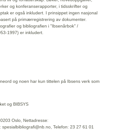
erker og konferanserapporter, i tidsskrifter og
ptak er også inkludert. I prinsippet ingen nasjonal
basert på primærregistrering av dokumenter.
liografier og bibliografien i "Ibsenårbok" /
53-1997) er inkludert.
eord og noen har kun tittelen på Ibsens verk som
teket og BIBSYS
, 0203 Oslo, Nettadresse:
t: spesialbibliografi@nb.no, Telefon: 23 27 61 01
 09:45:34