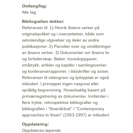
Omfang/fag:
Alle fag
Bibliografien dekker:
Referanser til: 1) Henrik Ibsens verker på
originalspråket og i oversettelser, både som
selvstendige utgivelser og deler av andre
publikasjoner. 2) Parodier over og omdiktninger
av Ibsens verker. 3) Dokumenter om Ibsens liv
og forfatterskap: Bøker, hovedoppgaver,
småtrykk, artikler og kapitler i samlingsverker
og konferanserapporter, i tidsskrifter og aviser.
Referanser til videogram og lydopptak er også
inkludert. I prinsippet ingen nasjonal eller
språklig begrensning. Hovedsaklig basert på
primærregistrering av dokumenter. Innførsler i
flere trykte, retrospektive bibliografier og
bibliografien i "Ibsenårbok" / "Contemporary
approaches to Ibsen" (1953-1997) er inkludert.
Oppdatering:
Oppdateres løpende