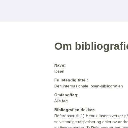
Om bibliograf
Navn:
Ibsen
Fullstendig tittel:
Den internasjonale Ibsen-bibliografien
Omfang/fag:
Alle fag
Bibliografien dekker:
Referanser til: 1) Henrik Ibsens verker p
selvstendige utgivelser og deler av andr
av Ibsens verker. 3) Dokumenter om Ibse