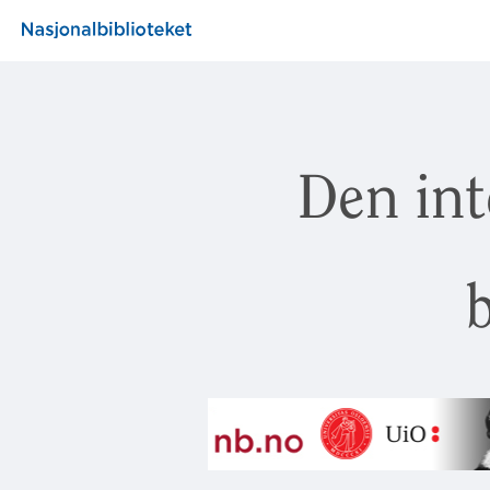
Den int
b