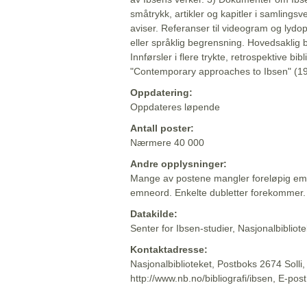
småtrykk, artikler og kapitler i samlingsv
aviser. Referanser til videogram og lydop
eller språklig begrensning. Hovedsaklig 
Innførsler i flere trykte, retrospektive bib
"Contemporary approaches to Ibsen" (19
Oppdatering:
Oppdateres løpende
Antall poster:
Nærmere 40 000
Andre opplysninger:
Mange av postene mangler foreløpig emn
emneord. Enkelte dubletter forekommer.
Datakilde:
Senter for Ibsen-studier, Nasjonalbiblio
Kontaktadresse:
Nasjonalbiblioteket, Postboks 2674 Solli
http://www.nb.no/bibliografi/ibsen, E-pos
Beskrivelsen sist oppdatert: 2022-06-20