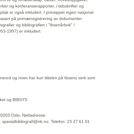
erker og konferanserapporter, i tidsskrifter og
ptak er også inkludert. I prinsippet ingen nasjonal
basert på primærregistrering av dokumenter.
liografier og bibliografien i "Ibsenårbok" /
53-1997) er inkludert.
eord og noen har kun tittelen på Ibsens verk som
teket og BIBSYS
, 0203 Oslo, Nettadresse:
t: spesialbibliografi@nb.no, Telefon: 23 27 61 01
 09:45:34