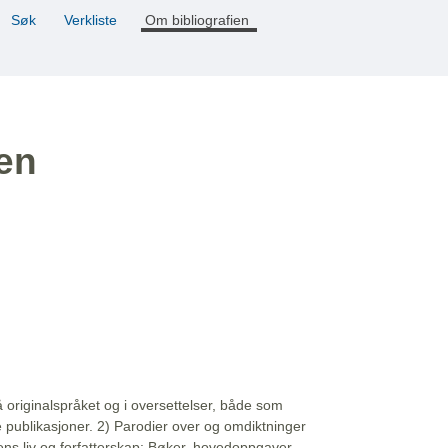
Søk
Verkliste
Om bibliografien
ien
å originalspråket og i oversettelser, både som
e publikasjoner. 2) Parodier over og omdiktninger
ns liv og forfatterskap: Bøker, hovedoppgaver,