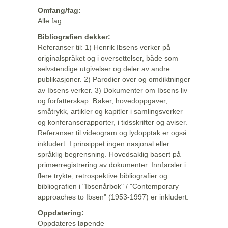
Omfang/fag:
Alle fag
Bibliografien dekker:
Referanser til: 1) Henrik Ibsens verker på
originalspråket og i oversettelser, både som
selvstendige utgivelser og deler av andre
publikasjoner. 2) Parodier over og omdiktninger
av Ibsens verker. 3) Dokumenter om Ibsens liv
og forfatterskap: Bøker, hovedoppgaver,
småtrykk, artikler og kapitler i samlingsverker
og konferanserapporter, i tidsskrifter og aviser.
Referanser til videogram og lydopptak er også
inkludert. I prinsippet ingen nasjonal eller
språklig begrensning. Hovedsaklig basert på
primærregistrering av dokumenter. Innførsler i
flere trykte, retrospektive bibliografier og
bibliografien i "Ibsenårbok" / "Contemporary
approaches to Ibsen" (1953-1997) er inkludert.
Oppdatering:
Oppdateres løpende