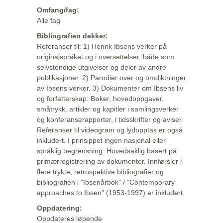
Omfang/fag:
Alle fag
Bibliografien dekker:
Referanser til: 1) Henrik Ibsens verker på
originalspråket og i oversettelser, både som
selvstendige utgivelser og deler av andre
publikasjoner. 2) Parodier over og omdiktninger
av Ibsens verker. 3) Dokumenter om Ibsens liv
og forfatterskap: Bøker, hovedoppgaver,
småtrykk, artikler og kapitler i samlingsverker
og konferanserapporter, i tidsskrifter og aviser.
Referanser til videogram og lydopptak er også
inkludert. I prinsippet ingen nasjonal eller
språklig begrensning. Hovedsaklig basert på
primærregistrering av dokumenter. Innførsler i
flere trykte, retrospektive bibliografier og
bibliografien i "Ibsenårbok" / "Contemporary
approaches to Ibsen" (1953-1997) er inkludert.
Oppdatering:
Oppdateres løpende