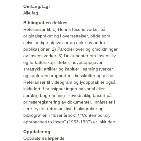
Omfang/fag:
Alle fag
Bibliografien dekker:
Referanser til: 1) Henrik Ibsens verker på
originalspråket og i oversettelser, både som
selvstendige utgivelser og deler av andre
publikasjoner. 2) Parodier over og omdiktninger
av Ibsens verker. 3) Dokumenter om Ibsens liv
og forfatterskap: Bøker, hovedoppgaver,
småtrykk, artikler og kapitler i samlingsverker
og konferanserapporter, i tidsskrifter og aviser.
Referanser til videogram og lydopptak er også
inkludert. I prinsippet ingen nasjonal eller
språklig begrensning. Hovedsaklig basert på
primærregistrering av dokumenter. Innførsler i
flere trykte, retrospektive bibliografier og
bibliografien i "Ibsenårbok" / "Contemporary
approaches to Ibsen" (1953-1997) er inkludert.
Oppdatering:
Oppdateres løpende