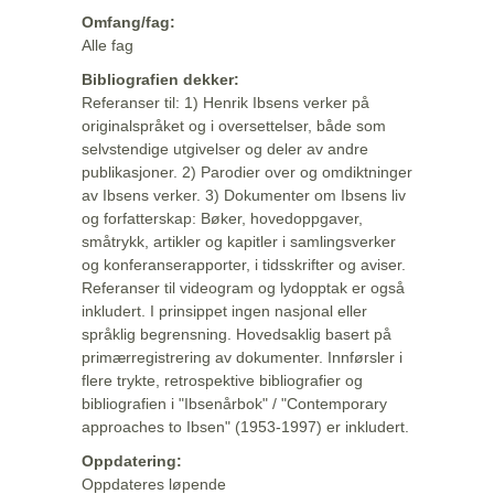
Omfang/fag:
Alle fag
Bibliografien dekker:
Referanser til: 1) Henrik Ibsens verker på
originalspråket og i oversettelser, både som
selvstendige utgivelser og deler av andre
publikasjoner. 2) Parodier over og omdiktninger
av Ibsens verker. 3) Dokumenter om Ibsens liv
og forfatterskap: Bøker, hovedoppgaver,
småtrykk, artikler og kapitler i samlingsverker
og konferanserapporter, i tidsskrifter og aviser.
Referanser til videogram og lydopptak er også
inkludert. I prinsippet ingen nasjonal eller
språklig begrensning. Hovedsaklig basert på
primærregistrering av dokumenter. Innførsler i
flere trykte, retrospektive bibliografier og
bibliografien i "Ibsenårbok" / "Contemporary
approaches to Ibsen" (1953-1997) er inkludert.
Oppdatering:
Oppdateres løpende