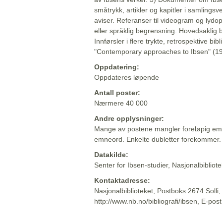
småtrykk, artikler og kapitler i samlingsv
aviser. Referanser til videogram og lydop
eller språklig begrensning. Hovedsaklig 
Innførsler i flere trykte, retrospektive bib
"Contemporary approaches to Ibsen" (19
Oppdatering:
Oppdateres løpende
Antall poster:
Nærmere 40 000
Andre opplysninger:
Mange av postene mangler foreløpig emn
emneord. Enkelte dubletter forekommer.
Datakilde:
Senter for Ibsen-studier, Nasjonalbiblio
Kontaktadresse:
Nasjonalbiblioteket, Postboks 2674 Solli
http://www.nb.no/bibliografi/ibsen, E-pos
Beskrivelsen sist oppdatert: 2022-06-20