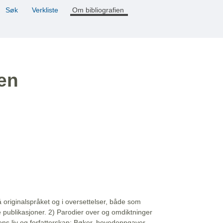
Søk
Verkliste
Om bibliografien
ien
å originalspråket og i oversettelser, både som
e publikasjoner. 2) Parodier over og omdiktninger
ns liv og forfatterskap: Bøker, hovedoppgaver,