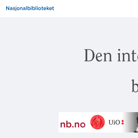
Den int
b