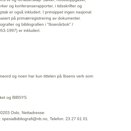
erker og konferanserapporter, i tidsskrifter og
ptak er også inkludert. I prinsippet ingen nasjonal
basert på primærregistrering av dokumenter.
liografier og bibliografien i "Ibsenårbok" /
53-1997) er inkludert.
eord og noen har kun tittelen på Ibsens verk som
teket og BIBSYS
, 0203 Oslo, Nettadresse:
t: spesialbibliografi@nb.no, Telefon: 23 27 61 01
 09:45:34