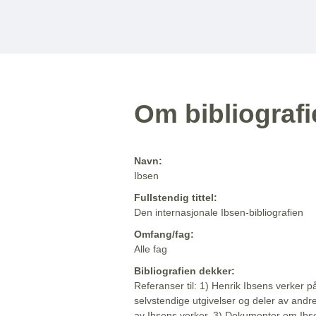
Om bibliograf
Navn:
Ibsen
Fullstendig tittel:
Den internasjonale Ibsen-bibliografien
Omfang/fag:
Alle fag
Bibliografien dekker:
Referanser til: 1) Henrik Ibsens verker p
selvstendige utgivelser og deler av andr
av Ibsens verker. 3) Dokumenter om Ibse