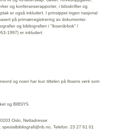
erker og konferanserapporter, i tidsskrifter og
ptak er også inkludert. I prinsippet ingen nasjonal
basert på primærregistrering av dokumenter.
liografier og bibliografien i "Ibsenårbok" /
53-1997) er inkludert.
eord og noen har kun tittelen på Ibsens verk som
teket og BIBSYS
, 0203 Oslo, Nettadresse:
t: spesialbibliografi@nb.no, Telefon: 23 27 61 01
 09:45:34