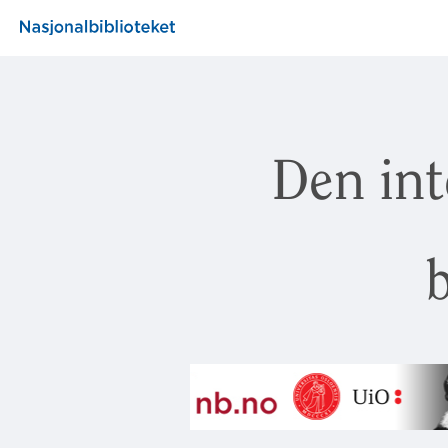
Den int
b