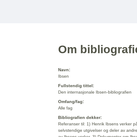
Om bibliograf
Navn:
Ibsen
Fullstendig tittel:
Den internasjonale Ibsen-bibliografien
Omfang/fag:
Alle fag
Bibliografien dekker:
Referanser til: 1) Henrik Ibsens verker p
selvstendige utgivelser og deler av andr
av Ibsens verker. 3) Dokumenter om Ibse