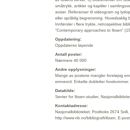
småtrykk, artikler og kapitler i samlingsv
aviser. Referanser til videogram og lydop
eller språklig begrensning. Hovedsaklig 
Innførsler i flere trykte, retrospektive bib
"Contemporary approaches to Ibsen" (19
Oppdatering:
Oppdateres løpende
Antall poster:
Nærmere 40 000
Andre opplysninger:
Mange av postene mangler foreløpig emn
emneord. Enkelte dubletter forekommer.
Datakilde:
Senter for Ibsen-studier, Nasjonalbiblio
Kontaktadresse:
Nasjonalbiblioteket, Postboks 2674 Solli
http://www.nb.no/bibliografi/ibsen, E-pos
Beskrivelsen sist oppdatert: 2022-06-20