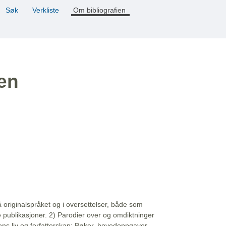
Søk
Verkliste
Om bibliografien
ien
å originalspråket og i oversettelser, både som
e publikasjoner. 2) Parodier over og omdiktninger
ns liv og forfatterskap: Bøker, hovedoppgaver,