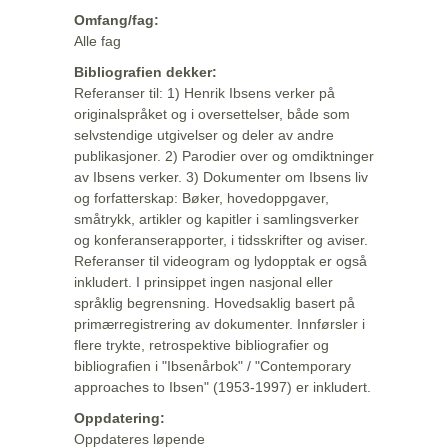
Omfang/fag:
Alle fag
Bibliografien dekker:
Referanser til: 1) Henrik Ibsens verker på
originalspråket og i oversettelser, både som
selvstendige utgivelser og deler av andre
publikasjoner. 2) Parodier over og omdiktninger
av Ibsens verker. 3) Dokumenter om Ibsens liv
og forfatterskap: Bøker, hovedoppgaver,
småtrykk, artikler og kapitler i samlingsverker
og konferanserapporter, i tidsskrifter og aviser.
Referanser til videogram og lydopptak er også
inkludert. I prinsippet ingen nasjonal eller
språklig begrensning. Hovedsaklig basert på
primærregistrering av dokumenter. Innførsler i
flere trykte, retrospektive bibliografier og
bibliografien i "Ibsenårbok" / "Contemporary
approaches to Ibsen" (1953-1997) er inkludert.
Oppdatering:
Oppdateres løpende