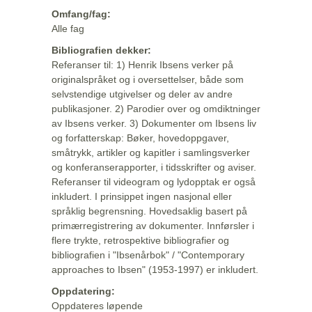
Omfang/fag:
Alle fag
Bibliografien dekker:
Referanser til: 1) Henrik Ibsens verker på
originalspråket og i oversettelser, både som
selvstendige utgivelser og deler av andre
publikasjoner. 2) Parodier over og omdiktninger
av Ibsens verker. 3) Dokumenter om Ibsens liv
og forfatterskap: Bøker, hovedoppgaver,
småtrykk, artikler og kapitler i samlingsverker
og konferanserapporter, i tidsskrifter og aviser.
Referanser til videogram og lydopptak er også
inkludert. I prinsippet ingen nasjonal eller
språklig begrensning. Hovedsaklig basert på
primærregistrering av dokumenter. Innførsler i
flere trykte, retrospektive bibliografier og
bibliografien i "Ibsenårbok" / "Contemporary
approaches to Ibsen" (1953-1997) er inkludert.
Oppdatering:
Oppdateres løpende