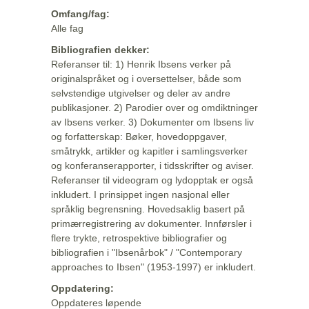
Omfang/fag:
Alle fag
Bibliografien dekker:
Referanser til: 1) Henrik Ibsens verker på
originalspråket og i oversettelser, både som
selvstendige utgivelser og deler av andre
publikasjoner. 2) Parodier over og omdiktninger
av Ibsens verker. 3) Dokumenter om Ibsens liv
og forfatterskap: Bøker, hovedoppgaver,
småtrykk, artikler og kapitler i samlingsverker
og konferanserapporter, i tidsskrifter og aviser.
Referanser til videogram og lydopptak er også
inkludert. I prinsippet ingen nasjonal eller
språklig begrensning. Hovedsaklig basert på
primærregistrering av dokumenter. Innførsler i
flere trykte, retrospektive bibliografier og
bibliografien i "Ibsenårbok" / "Contemporary
approaches to Ibsen" (1953-1997) er inkludert.
Oppdatering:
Oppdateres løpende