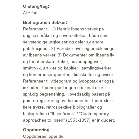
Omfang/fag:
Alle fag
Bibliografien dekker:
Referanser til: 1) Henrik Ibsens verker på
originalspråket og i oversettelser, både som
selvstendige utgivelser og deler av andre
publikasjoner. 2) Parodier over og omdiktninger
av Ibsens verker. 3) Dokumenter om Ibsens liv
og forfatterskap: Bøker, hovedoppgaver,
småtrykk, artikler og kapitler i samlingsverker
og konferanserapporter, i tidsskrifter og aviser.
Referanser til videogram og lydopptak er også
inkludert. I prinsippet ingen nasjonal eller
språklig begrensning. Hovedsaklig basert på
primærregistrering av dokumenter. Innførsler i
flere trykte, retrospektive bibliografier og
bibliografien i "Ibsenårbok" / "Contemporary
approaches to Ibsen" (1953-1997) er inkludert.
Oppdatering:
Oppdateres løpende