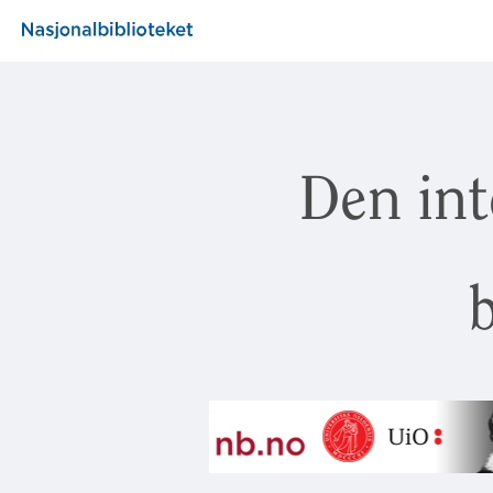
Den int
b