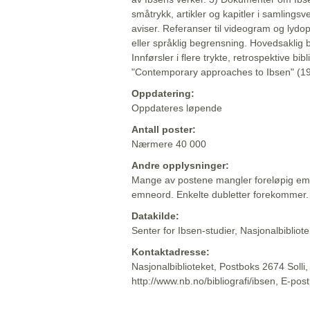
småtrykk, artikler og kapitler i samlingsv
aviser. Referanser til videogram og lydop
eller språklig begrensning. Hovedsaklig 
Innførsler i flere trykte, retrospektive bib
"Contemporary approaches to Ibsen" (19
Oppdatering:
Oppdateres løpende
Antall poster:
Nærmere 40 000
Andre opplysninger:
Mange av postene mangler foreløpig emn
emneord. Enkelte dubletter forekommer.
Datakilde:
Senter for Ibsen-studier, Nasjonalbiblio
Kontaktadresse:
Nasjonalbiblioteket, Postboks 2674 Solli
http://www.nb.no/bibliografi/ibsen, E-pos
Beskrivelsen sist oppdatert: 2022-06-20