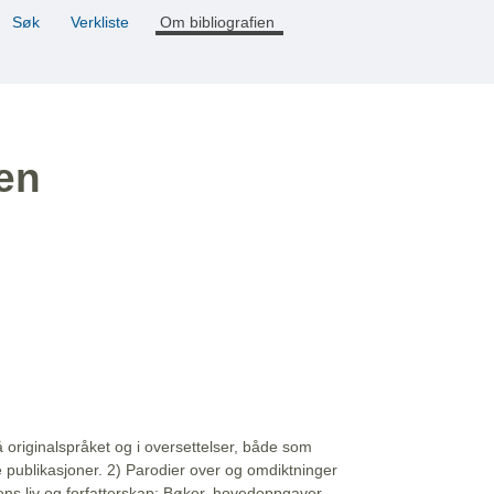
Søk
Verkliste
Om bibliografien
ien
å originalspråket og i oversettelser, både som
e publikasjoner. 2) Parodier over og omdiktninger
ns liv og forfatterskap: Bøker, hovedoppgaver,