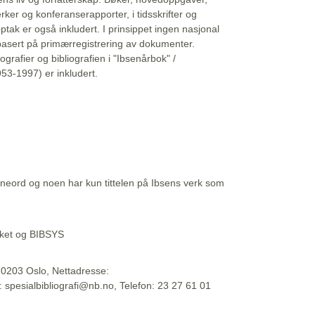
erker og konferanserapporter, i tidsskrifter og
ptak er også inkludert. I prinsippet ingen nasjonal
basert på primærregistrering av dokumenter.
liografier og bibliografien i "Ibsenårbok" /
53-1997) er inkludert.
eord og noen har kun tittelen på Ibsens verk som
teket og BIBSYS
, 0203 Oslo, Nettadresse:
t: spesialbibliografi@nb.no, Telefon: 23 27 61 01
 09:45:34