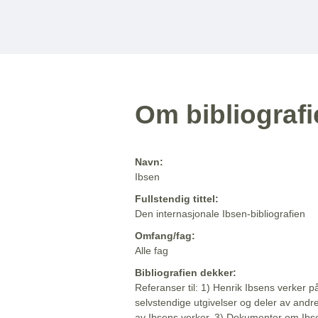
Om bibliograf
Navn:
Ibsen
Fullstendig tittel:
Den internasjonale Ibsen-bibliografien
Omfang/fag:
Alle fag
Bibliografien dekker:
Referanser til: 1) Henrik Ibsens verker p
selvstendige utgivelser og deler av andr
av Ibsens verker. 3) Dokumenter om Ibse