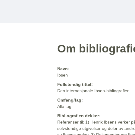
Om bibliograf
Navn:
Ibsen
Fullstendig tittel:
Den internasjonale Ibsen-bibliografien
Omfang/fag:
Alle fag
Bibliografien dekker:
Referanser til: 1) Henrik Ibsens verker p
selvstendige utgivelser og deler av andr
av Ibsens verker. 3) Dokumenter om Ibse