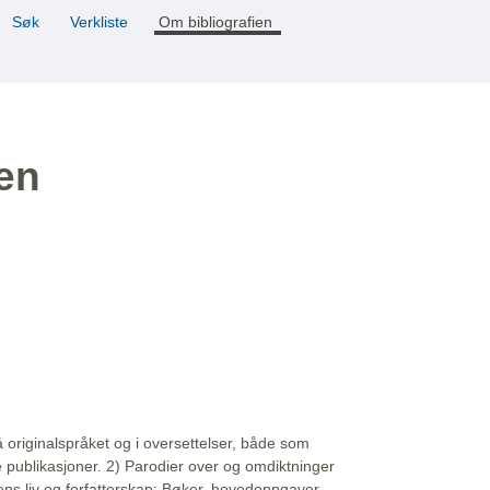
Søk
Verkliste
Om bibliografien
ien
å originalspråket og i oversettelser, både som
e publikasjoner. 2) Parodier over og omdiktninger
ns liv og forfatterskap: Bøker, hovedoppgaver,