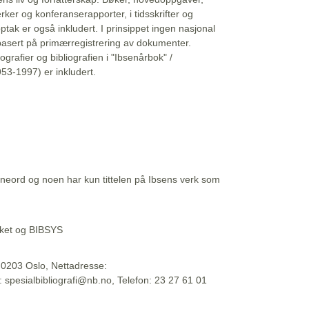
erker og konferanserapporter, i tidsskrifter og
ptak er også inkludert. I prinsippet ingen nasjonal
basert på primærregistrering av dokumenter.
liografier og bibliografien i "Ibsenårbok" /
53-1997) er inkludert.
eord og noen har kun tittelen på Ibsens verk som
teket og BIBSYS
, 0203 Oslo, Nettadresse:
t: spesialbibliografi@nb.no, Telefon: 23 27 61 01
 09:45:34