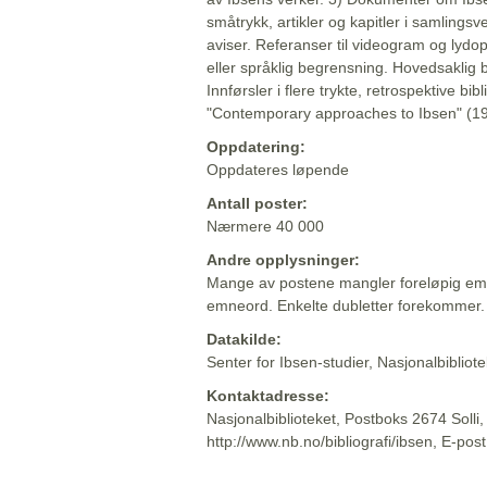
småtrykk, artikler og kapitler i samlingsv
aviser. Referanser til videogram og lydop
eller språklig begrensning. Hovedsaklig 
Innførsler i flere trykte, retrospektive bib
"Contemporary approaches to Ibsen" (19
Oppdatering:
Oppdateres løpende
Antall poster:
Nærmere 40 000
Andre opplysninger:
Mange av postene mangler foreløpig emn
emneord. Enkelte dubletter forekommer.
Datakilde:
Senter for Ibsen-studier, Nasjonalbiblio
Kontaktadresse:
Nasjonalbiblioteket, Postboks 2674 Solli
http://www.nb.no/bibliografi/ibsen, E-pos
Beskrivelsen sist oppdatert: 2022-06-20