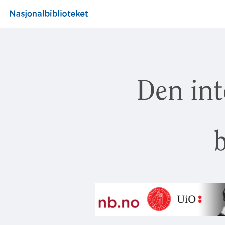
Den int
b