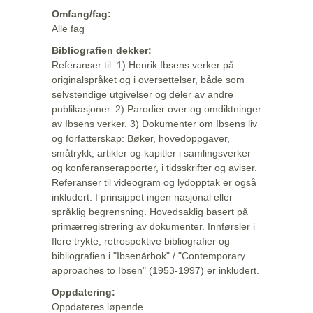
Omfang/fag:
Alle fag
Bibliografien dekker:
Referanser til: 1) Henrik Ibsens verker på
originalspråket og i oversettelser, både som
selvstendige utgivelser og deler av andre
publikasjoner. 2) Parodier over og omdiktninger
av Ibsens verker. 3) Dokumenter om Ibsens liv
og forfatterskap: Bøker, hovedoppgaver,
småtrykk, artikler og kapitler i samlingsverker
og konferanserapporter, i tidsskrifter og aviser.
Referanser til videogram og lydopptak er også
inkludert. I prinsippet ingen nasjonal eller
språklig begrensning. Hovedsaklig basert på
primærregistrering av dokumenter. Innførsler i
flere trykte, retrospektive bibliografier og
bibliografien i "Ibsenårbok" / "Contemporary
approaches to Ibsen" (1953-1997) er inkludert.
Oppdatering:
Oppdateres løpende