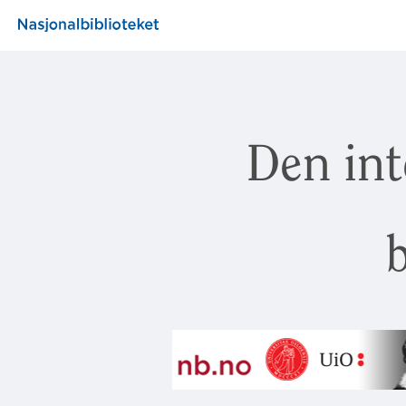
Den int
b