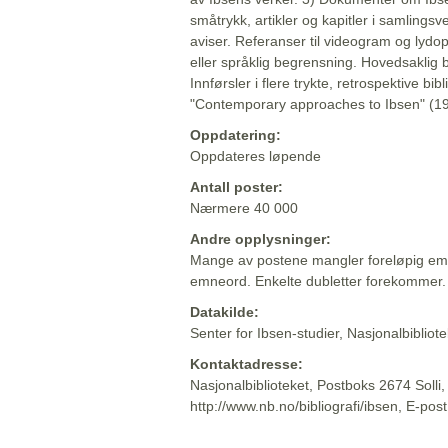
småtrykk, artikler og kapitler i samlingsv
aviser. Referanser til videogram og lydop
eller språklig begrensning. Hovedsaklig 
Innførsler i flere trykte, retrospektive bib
"Contemporary approaches to Ibsen" (19
Oppdatering:
Oppdateres løpende
Antall poster:
Nærmere 40 000
Andre opplysninger:
Mange av postene mangler foreløpig emn
emneord. Enkelte dubletter forekommer.
Datakilde:
Senter for Ibsen-studier, Nasjonalbiblio
Kontaktadresse:
Nasjonalbiblioteket, Postboks 2674 Solli
http://www.nb.no/bibliografi/ibsen, E-pos
Beskrivelsen sist oppdatert: 2022-06-20