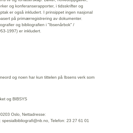
erker og konferanserapporter, i tidsskrifter og
ptak er også inkludert. I prinsippet ingen nasjonal
basert på primærregistrering av dokumenter.
liografier og bibliografien i "Ibsenårbok" /
53-1997) er inkludert.
eord og noen har kun tittelen på Ibsens verk som
teket og BIBSYS
, 0203 Oslo, Nettadresse:
t: spesialbibliografi@nb.no, Telefon: 23 27 61 01
 09:45:34