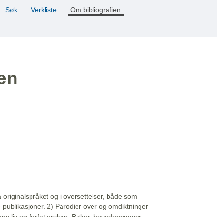
Søk
Verkliste
Om bibliografien
ien
å originalspråket og i oversettelser, både som
e publikasjoner. 2) Parodier over og omdiktninger
ns liv og forfatterskap: Bøker, hovedoppgaver,