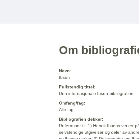
Om bibliograf
Navn:
Ibsen
Fullstendig tittel:
Den internasjonale Ibsen-bibliografien
Omfang/fag:
Alle fag
Bibliografien dekker:
Referanser til: 1) Henrik Ibsens verker p
selvstendige utgivelser og deler av andr
av Ibsens verker. 3) Dokumenter om Ibse