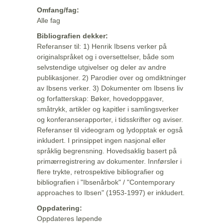
Omfang/fag:
Alle fag
Bibliografien dekker:
Referanser til: 1) Henrik Ibsens verker på
originalspråket og i oversettelser, både som
selvstendige utgivelser og deler av andre
publikasjoner. 2) Parodier over og omdiktninger
av Ibsens verker. 3) Dokumenter om Ibsens liv
og forfatterskap: Bøker, hovedoppgaver,
småtrykk, artikler og kapitler i samlingsverker
og konferanserapporter, i tidsskrifter og aviser.
Referanser til videogram og lydopptak er også
inkludert. I prinsippet ingen nasjonal eller
språklig begrensning. Hovedsaklig basert på
primærregistrering av dokumenter. Innførsler i
flere trykte, retrospektive bibliografier og
bibliografien i "Ibsenårbok" / "Contemporary
approaches to Ibsen" (1953-1997) er inkludert.
Oppdatering:
Oppdateres løpende