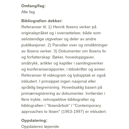
Omfang/fag:
Alle fag
Bibliografien dekker:
Referanser til: 1) Henrik Ibsens verker på
originalspråket og i oversettelser, både som
selvstendige utgivelser og deler av andre
publikasjoner. 2) Parodier over og omdiktninger
av Ibsens verker. 3) Dokumenter om Ibsens liv
og forfatterskap: Bøker, hovedoppgaver,
småtrykk, artikler og kapitler i samlingsverker
og konferanserapporter, i tidsskrifter og aviser.
Referanser til videogram og lydopptak er også
inkludert. I prinsippet ingen nasjonal eller
språklig begrensning. Hovedsaklig basert på
primærregistrering av dokumenter. Innførsler i
flere trykte, retrospektive bibliografier og
bibliografien i "Ibsenårbok" / "Contemporary
approaches to Ibsen" (1953-1997) er inkludert.
Oppdatering:
Oppdateres løpende