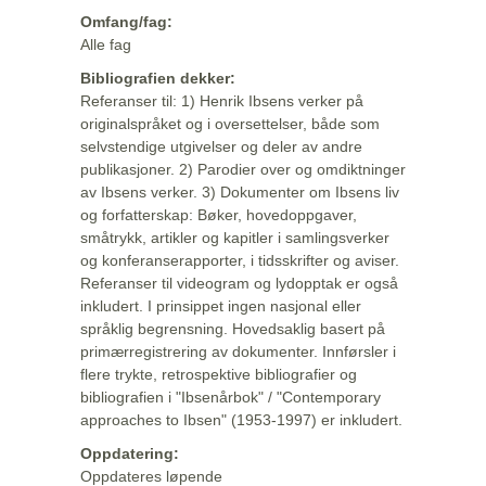
Omfang/fag:
Alle fag
Bibliografien dekker:
Referanser til: 1) Henrik Ibsens verker på
originalspråket og i oversettelser, både som
selvstendige utgivelser og deler av andre
publikasjoner. 2) Parodier over og omdiktninger
av Ibsens verker. 3) Dokumenter om Ibsens liv
og forfatterskap: Bøker, hovedoppgaver,
småtrykk, artikler og kapitler i samlingsverker
og konferanserapporter, i tidsskrifter og aviser.
Referanser til videogram og lydopptak er også
inkludert. I prinsippet ingen nasjonal eller
språklig begrensning. Hovedsaklig basert på
primærregistrering av dokumenter. Innførsler i
flere trykte, retrospektive bibliografier og
bibliografien i "Ibsenårbok" / "Contemporary
approaches to Ibsen" (1953-1997) er inkludert.
Oppdatering:
Oppdateres løpende