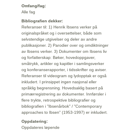
Omfang/fag:
Alle fag
Bibliografien dekker:
Referanser til: 1) Henrik Ibsens verker på
originalspråket og i oversettelser, både som
selvstendige utgivelser og deler av andre
publikasjoner. 2) Parodier over og omdiktninger
av Ibsens verker. 3) Dokumenter om Ibsens liv
og forfatterskap: Bøker, hovedoppgaver,
småtrykk, artikler og kapitler i samlingsverker
og konferanserapporter, i tidsskrifter og aviser.
Referanser til videogram og lydopptak er også
inkludert. I prinsippet ingen nasjonal eller
språklig begrensning. Hovedsaklig basert på
primærregistrering av dokumenter. Innførsler i
flere trykte, retrospektive bibliografier og
bibliografien i "Ibsenårbok" / "Contemporary
approaches to Ibsen" (1953-1997) er inkludert.
Oppdatering:
Oppdateres løpende