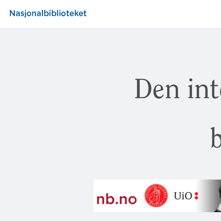
Den int
b