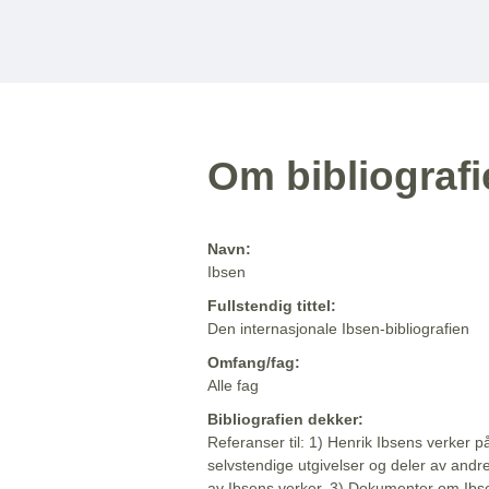
Om bibliograf
Navn:
Ibsen
Fullstendig tittel:
Den internasjonale Ibsen-bibliografien
Omfang/fag:
Alle fag
Bibliografien dekker:
Referanser til: 1) Henrik Ibsens verker p
selvstendige utgivelser og deler av andr
av Ibsens verker. 3) Dokumenter om Ibse