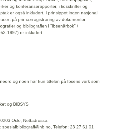
erker og konferanserapporter, i tidsskrifter og
ptak er også inkludert. I prinsippet ingen nasjonal
basert på primærregistrering av dokumenter.
liografier og bibliografien i "Ibsenårbok" /
53-1997) er inkludert.
eord og noen har kun tittelen på Ibsens verk som
teket og BIBSYS
, 0203 Oslo, Nettadresse:
t: spesialbibliografi@nb.no, Telefon: 23 27 61 01
 09:45:34