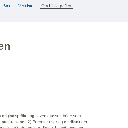
Søk
Verkliste
Om bibliografien
ien
å originalspråket og i oversettelser, både som
e publikasjoner. 2) Parodier over og omdiktninger
ns liv og forfatterskap: Bøker, hovedoppgaver,