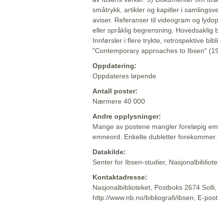
småtrykk, artikler og kapitler i samlingsv
aviser. Referanser til videogram og lydop
eller språklig begrensning. Hovedsaklig 
Innførsler i flere trykte, retrospektive bib
"Contemporary approaches to Ibsen" (19
Oppdatering:
Oppdateres løpende
Antall poster:
Nærmere 40 000
Andre opplysninger:
Mange av postene mangler foreløpig emn
emneord. Enkelte dubletter forekommer.
Datakilde:
Senter for Ibsen-studier, Nasjonalbiblio
Kontaktadresse:
Nasjonalbiblioteket, Postboks 2674 Solli
http://www.nb.no/bibliografi/ibsen, E-pos
Beskrivelsen sist oppdatert: 2022-06-20