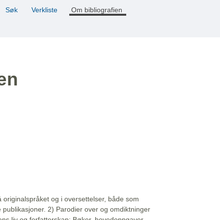
Søk
Verkliste
Om bibliografien
ien
å originalspråket og i oversettelser, både som
e publikasjoner. 2) Parodier over og omdiktninger
ns liv og forfatterskap: Bøker, hovedoppgaver,