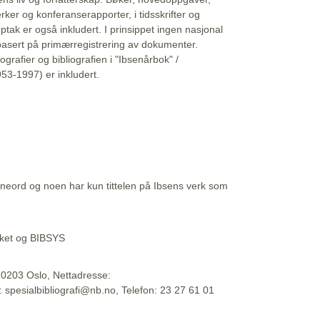
erker og konferanserapporter, i tidsskrifter og
ptak er også inkludert. I prinsippet ingen nasjonal
basert på primærregistrering av dokumenter.
liografier og bibliografien i "Ibsenårbok" /
53-1997) er inkludert.
eord og noen har kun tittelen på Ibsens verk som
teket og BIBSYS
, 0203 Oslo, Nettadresse:
t: spesialbibliografi@nb.no, Telefon: 23 27 61 01
 09:45:34