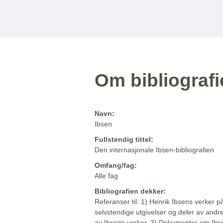
Om bibliograf
Navn:
Ibsen
Fullstendig tittel:
Den internasjonale Ibsen-bibliografien
Omfang/fag:
Alle fag
Bibliografien dekker:
Referanser til: 1) Henrik Ibsens verker p
selvstendige utgivelser og deler av andr
av Ibsens verker. 3) Dokumenter om Ibse