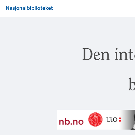
Den int
b