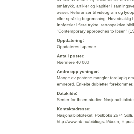
småtrykk, artikler og kapitler i samlingsv
aviser. Referanser til videogram og lydop
eller språklig begrensning. Hovedsaklig 
Innførsler i flere trykte, retrospektive bib
"Contemporary approaches to Ibsen" (19
Oppdatering:
Oppdateres løpende
Antall poster:
Nærmere 40 000
Andre opplysninger:
Mange av postene mangler foreløpig emn
emneord. Enkelte dubletter forekommer.
Datakilde:
Senter for Ibsen-studier, Nasjonalbiblio
Kontaktadresse:
Nasjonalbiblioteket, Postboks 2674 Solli
http://www.nb.no/bibliografi/ibsen, E-pos
Beskrivelsen sist oppdatert: 2022-06-20