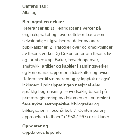
Omfang/fag:
Alle fag
Bibliografien dekker:
Referanser til: 1) Henrik Ibsens verker på
originalspråket og i oversettelser, både som
selvstendige utgivelser og deler av andre
publikasjoner. 2) Parodier over og omdiktninger
av Ibsens verker. 3) Dokumenter om Ibsens liv
og forfatterskap: Bøker, hovedoppgaver,
småtrykk, artikler og kapitler i samlingsverker
og konferanserapporter, i tidsskrifter og aviser.
Referanser til videogram og lydopptak er også
inkludert. I prinsippet ingen nasjonal eller
språklig begrensning. Hovedsaklig basert på
primærregistrering av dokumenter. Innførsler i
flere trykte, retrospektive bibliografier og
bibliografien i "Ibsenårbok" / "Contemporary
approaches to Ibsen" (1953-1997) er inkludert.
Oppdatering:
Oppdateres løpende