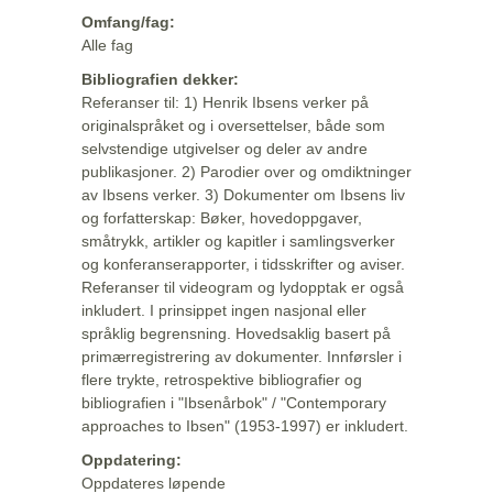
Omfang/fag:
Alle fag
Bibliografien dekker:
Referanser til: 1) Henrik Ibsens verker på
originalspråket og i oversettelser, både som
selvstendige utgivelser og deler av andre
publikasjoner. 2) Parodier over og omdiktninger
av Ibsens verker. 3) Dokumenter om Ibsens liv
og forfatterskap: Bøker, hovedoppgaver,
småtrykk, artikler og kapitler i samlingsverker
og konferanserapporter, i tidsskrifter og aviser.
Referanser til videogram og lydopptak er også
inkludert. I prinsippet ingen nasjonal eller
språklig begrensning. Hovedsaklig basert på
primærregistrering av dokumenter. Innførsler i
flere trykte, retrospektive bibliografier og
bibliografien i "Ibsenårbok" / "Contemporary
approaches to Ibsen" (1953-1997) er inkludert.
Oppdatering:
Oppdateres løpende