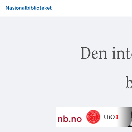
Den int
b