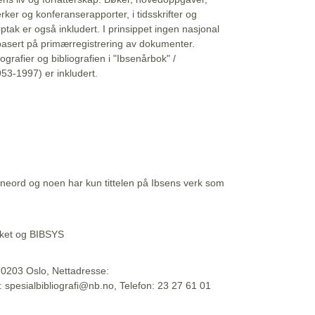
erker og konferanserapporter, i tidsskrifter og
ptak er også inkludert. I prinsippet ingen nasjonal
basert på primærregistrering av dokumenter.
liografier og bibliografien i "Ibsenårbok" /
53-1997) er inkludert.
eord og noen har kun tittelen på Ibsens verk som
teket og BIBSYS
, 0203 Oslo, Nettadresse:
t: spesialbibliografi@nb.no, Telefon: 23 27 61 01
 09:45:34