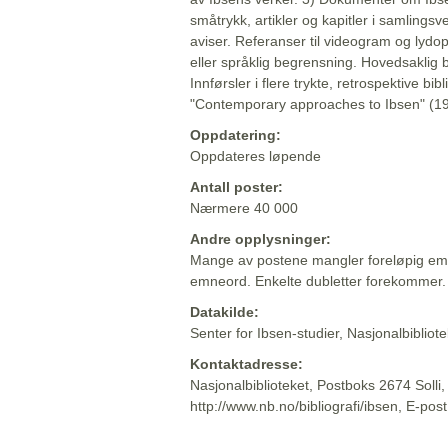
småtrykk, artikler og kapitler i samlingsv
aviser. Referanser til videogram og lydop
eller språklig begrensning. Hovedsaklig 
Innførsler i flere trykte, retrospektive bib
"Contemporary approaches to Ibsen" (19
Oppdatering:
Oppdateres løpende
Antall poster:
Nærmere 40 000
Andre opplysninger:
Mange av postene mangler foreløpig emn
emneord. Enkelte dubletter forekommer.
Datakilde:
Senter for Ibsen-studier, Nasjonalbiblio
Kontaktadresse:
Nasjonalbiblioteket, Postboks 2674 Solli
http://www.nb.no/bibliografi/ibsen, E-pos
Beskrivelsen sist oppdatert: 2022-06-20