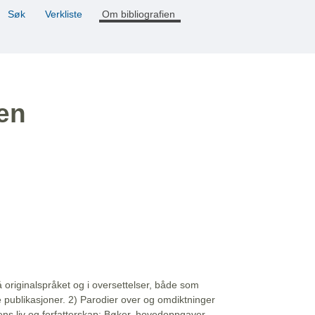
Søk
Verkliste
Om bibliografien
ien
å originalspråket og i oversettelser, både som
e publikasjoner. 2) Parodier over og omdiktninger
ns liv og forfatterskap: Bøker, hovedoppgaver,