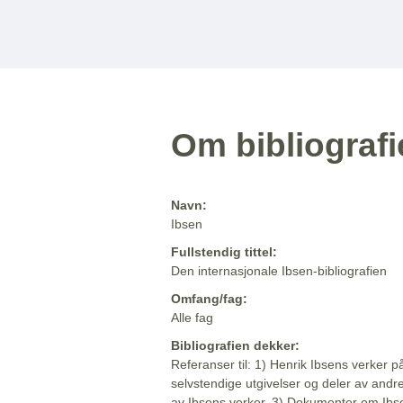
Om bibliograf
Navn:
Ibsen
Fullstendig tittel:
Den internasjonale Ibsen-bibliografien
Omfang/fag:
Alle fag
Bibliografien dekker:
Referanser til: 1) Henrik Ibsens verker p
selvstendige utgivelser og deler av andr
av Ibsens verker. 3) Dokumenter om Ibse