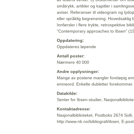
småtrykk, artikler og kapitler i samlingsv
aviser. Referanser til videogram og lydop
eller språklig begrensning. Hovedsaklig 
Innførsler i flere trykte, retrospektive bib
"Contemporary approaches to Ibsen" (19
Oppdatering:
Oppdateres løpende
Antall poster:
Nærmere 40 000
Andre opplysninger:
Mange av postene mangler foreløpig emn
emneord. Enkelte dubletter forekommer.
Datakilde:
Senter for Ibsen-studier, Nasjonalbiblio
Kontaktadresse:
Nasjonalbiblioteket, Postboks 2674 Solli
http://www.nb.no/bibliografi/ibsen, E-pos
Beskrivelsen sist oppdatert: 2022-06-20