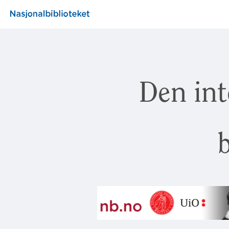
Den int
b