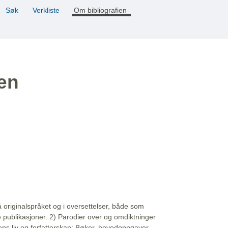
Søk
Verkliste
Om bibliografien
ien
å originalspråket og i oversettelser, både som
e publikasjoner. 2) Parodier over og omdiktninger
ns liv og forfatterskap: Bøker, hovedoppgaver,