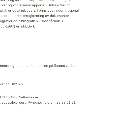
erker og konferanserapporter, i tidsskrifter og
ptak er også inkludert. I prinsippet ingen nasjonal
basert på primærregistrering av dokumenter.
liografier og bibliografien i "Ibsenårbok" /
53-1997) er inkludert.
eord og noen har kun tittelen på Ibsens verk som
teket og BIBSYS
, 0203 Oslo, Nettadresse:
t: spesialbibliografi@nb.no, Telefon: 23 27 61 01
 09:45:34