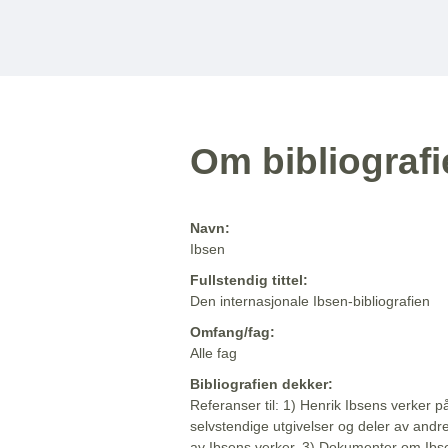
Om bibliograf
Navn:
Ibsen
Fullstendig tittel:
Den internasjonale Ibsen-bibliografien
Omfang/fag:
Alle fag
Bibliografien dekker:
Referanser til: 1) Henrik Ibsens verker p
selvstendige utgivelser og deler av andr
av Ibsens verker. 3) Dokumenter om Ibse