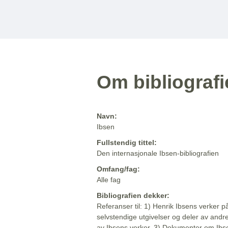
Om bibliograf
Navn:
Ibsen
Fullstendig tittel:
Den internasjonale Ibsen-bibliografien
Omfang/fag:
Alle fag
Bibliografien dekker:
Referanser til: 1) Henrik Ibsens verker p
selvstendige utgivelser og deler av andr
av Ibsens verker. 3) Dokumenter om Ibse