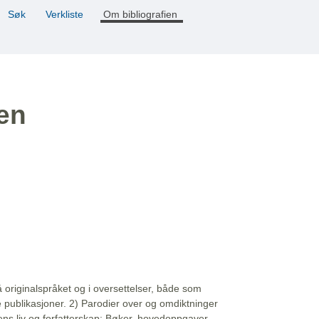
Søk
Verkliste
Om bibliografien
ien
å originalspråket og i oversettelser, både som
e publikasjoner. 2) Parodier over og omdiktninger
ns liv og forfatterskap: Bøker, hovedoppgaver,