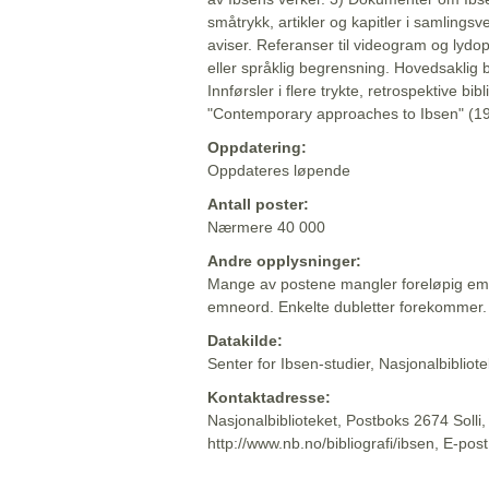
småtrykk, artikler og kapitler i samlingsv
aviser. Referanser til videogram og lydop
eller språklig begrensning. Hovedsaklig 
Innførsler i flere trykte, retrospektive bib
"Contemporary approaches to Ibsen" (19
Oppdatering:
Oppdateres løpende
Antall poster:
Nærmere 40 000
Andre opplysninger:
Mange av postene mangler foreløpig emn
emneord. Enkelte dubletter forekommer.
Datakilde:
Senter for Ibsen-studier, Nasjonalbiblio
Kontaktadresse:
Nasjonalbiblioteket, Postboks 2674 Solli
http://www.nb.no/bibliografi/ibsen, E-pos
Beskrivelsen sist oppdatert: 2022-06-20