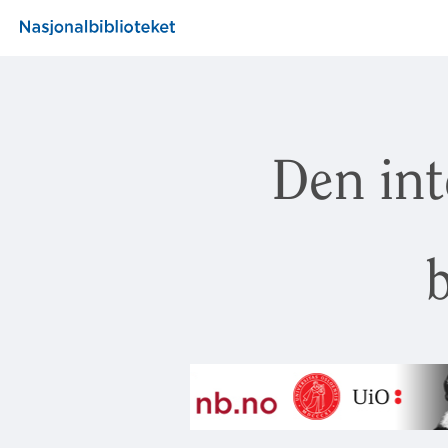
Den int
b