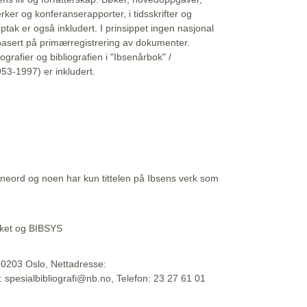
erker og konferanserapporter, i tidsskrifter og
ptak er også inkludert. I prinsippet ingen nasjonal
basert på primærregistrering av dokumenter.
liografier og bibliografien i "Ibsenårbok" /
53-1997) er inkludert.
eord og noen har kun tittelen på Ibsens verk som
teket og BIBSYS
, 0203 Oslo, Nettadresse:
t: spesialbibliografi@nb.no, Telefon: 23 27 61 01
 09:45:34