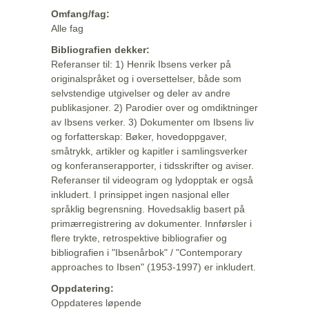
Omfang/fag:
Alle fag
Bibliografien dekker:
Referanser til: 1) Henrik Ibsens verker på
originalspråket og i oversettelser, både som
selvstendige utgivelser og deler av andre
publikasjoner. 2) Parodier over og omdiktninger
av Ibsens verker. 3) Dokumenter om Ibsens liv
og forfatterskap: Bøker, hovedoppgaver,
småtrykk, artikler og kapitler i samlingsverker
og konferanserapporter, i tidsskrifter og aviser.
Referanser til videogram og lydopptak er også
inkludert. I prinsippet ingen nasjonal eller
språklig begrensning. Hovedsaklig basert på
primærregistrering av dokumenter. Innførsler i
flere trykte, retrospektive bibliografier og
bibliografien i "Ibsenårbok" / "Contemporary
approaches to Ibsen" (1953-1997) er inkludert.
Oppdatering:
Oppdateres løpende