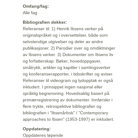
Omfang/fag:
Alle fag
Bibliografien dekker:
Referanser til: 1) Henrik Ibsens verker på
originalspråket og i oversettelser, både som
selvstendige utgivelser og deler av andre
publikasjoner. 2) Parodier over og omdiktninger
av Ibsens verker. 3) Dokumenter om Ibsens liv
og forfatterskap: Bøker, hovedoppgaver,
småtrykk, artikler og kapitler i samlingsverker
og konferanserapporter, i tidsskrifter og aviser.
Referanser til videogram og lydopptak er også
inkludert. I prinsippet ingen nasjonal eller
språklig begrensning. Hovedsaklig basert på
primærregistrering av dokumenter. Innførsler i
flere trykte, retrospektive bibliografier og
bibliografien i "Ibsenårbok" / "Contemporary
approaches to Ibsen" (1953-1997) er inkludert.
Oppdatering:
Oppdateres løpende