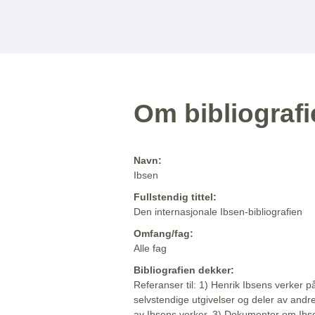
Om bibliograf
Navn:
Ibsen
Fullstendig tittel:
Den internasjonale Ibsen-bibliografien
Omfang/fag:
Alle fag
Bibliografien dekker:
Referanser til: 1) Henrik Ibsens verker p
selvstendige utgivelser og deler av andr
av Ibsens verker. 3) Dokumenter om Ibse