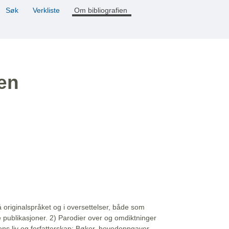
Søk
Verkliste
Om bibliografien
ien
å originalspråket og i oversettelser, både som
e publikasjoner. 2) Parodier over og omdiktninger
ns liv og forfatterskap: Bøker, hovedoppgaver,