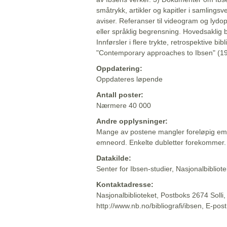
småtrykk, artikler og kapitler i samlingsv
aviser. Referanser til videogram og lydop
eller språklig begrensning. Hovedsaklig 
Innførsler i flere trykte, retrospektive bib
"Contemporary approaches to Ibsen" (19
Oppdatering:
Oppdateres løpende
Antall poster:
Nærmere 40 000
Andre opplysninger:
Mange av postene mangler foreløpig emn
emneord. Enkelte dubletter forekommer.
Datakilde:
Senter for Ibsen-studier, Nasjonalbiblio
Kontaktadresse:
Nasjonalbiblioteket, Postboks 2674 Solli
http://www.nb.no/bibliografi/ibsen, E-pos
Beskrivelsen sist oppdatert: 2022-06-20