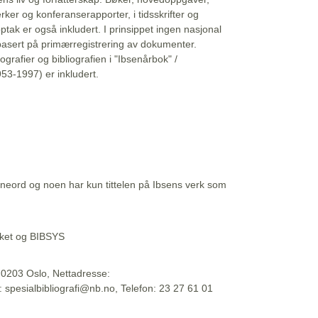
erker og konferanserapporter, i tidsskrifter og
ptak er også inkludert. I prinsippet ingen nasjonal
basert på primærregistrering av dokumenter.
liografier og bibliografien i "Ibsenårbok" /
53-1997) er inkludert.
eord og noen har kun tittelen på Ibsens verk som
teket og BIBSYS
, 0203 Oslo, Nettadresse:
t: spesialbibliografi@nb.no, Telefon: 23 27 61 01
 09:45:34