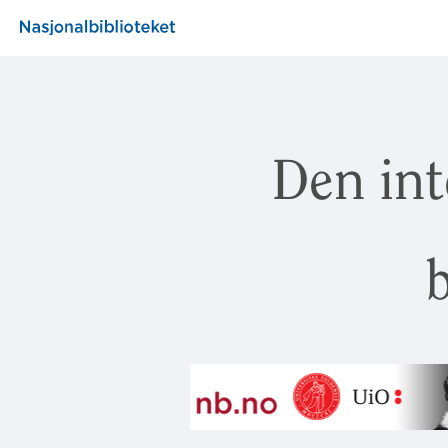
Den int
b