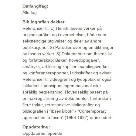
Omfang/fag:
Alle fag
Bibliografien dekker:
Referanser til: 1) Henrik Ibsens verker på
originalspråket og i oversettelser, både som
selvstendige utgivelser og deler av andre
publikasjoner. 2) Parodier over og omdiktninger
av Ibsens verker. 3) Dokumenter om Ibsens liv
og forfatterskap: Bøker, hovedoppgaver,
småtrykk, artikler og kapitler i samlingsverker
og konferanserapporter, i tidsskrifter og aviser.
Referanser til videogram og lydopptak er også
inkludert. I prinsippet ingen nasjonal eller
språklig begrensning. Hovedsaklig basert på
primærregistrering av dokumenter. Innførsler i
flere trykte, retrospektive bibliografier og
bibliografien i "Ibsenårbok" / "Contemporary
approaches to Ibsen" (1953-1997) er inkludert.
Oppdatering:
Oppdateres løpende