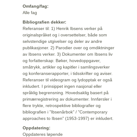
Omfang/fag:
Alle fag
Bibliografien dekker:
Referanser til: 1) Henrik Ibsens verker på
originalspråket og i oversettelser, både som
selvstendige utgivelser og deler av andre
publikasjoner. 2) Parodier over og omdiktninger
av Ibsens verker. 3) Dokumenter om Ibsens liv
og forfatterskap: Bøker, hovedoppgaver,
småtrykk, artikler og kapitler i samlingsverker
og konferanserapporter, i tidsskrifter og aviser.
Referanser til videogram og lydopptak er også
inkludert. I prinsippet ingen nasjonal eller
språklig begrensning. Hovedsaklig basert på
primærregistrering av dokumenter. Innførsler i
flere trykte, retrospektive bibliografier og
bibliografien i "Ibsenårbok" / "Contemporary
approaches to Ibsen" (1953-1997) er inkludert.
Oppdatering:
Oppdateres løpende