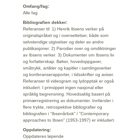
Omfang/fag:
Alle fag
Bibliografien dekker:
Referanser til: 1) Henrik Ibsens verker på
originalspråket og i oversettelser, både som
selvstendige utgivelser og deler av andre
publikasjoner. 2) Parodier over og omdiktninger
av Ibsens verker. 3) Dokumenter om Ibsens liv
og forfatterskap: Bøker, hovedoppgaver,
småtrykk, artikler og kapitler i samlingsverker
og konferanserapporter, i tidsskrifter og aviser.
Referanser til videogram og lydopptak er også
inkludert. I prinsippet ingen nasjonal eller
språklig begrensning. Hovedsaklig basert på
primærregistrering av dokumenter. Innførsler i
flere trykte, retrospektive bibliografier og
bibliografien i "Ibsenårbok" / "Contemporary
approaches to Ibsen" (1953-1997) er inkludert.
Oppdatering:
Oppdateres løpende