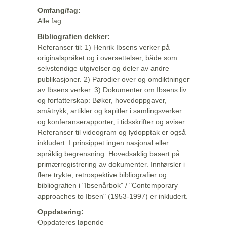
Omfang/fag:
Alle fag
Bibliografien dekker:
Referanser til: 1) Henrik Ibsens verker på
originalspråket og i oversettelser, både som
selvstendige utgivelser og deler av andre
publikasjoner. 2) Parodier over og omdiktninger
av Ibsens verker. 3) Dokumenter om Ibsens liv
og forfatterskap: Bøker, hovedoppgaver,
småtrykk, artikler og kapitler i samlingsverker
og konferanserapporter, i tidsskrifter og aviser.
Referanser til videogram og lydopptak er også
inkludert. I prinsippet ingen nasjonal eller
språklig begrensning. Hovedsaklig basert på
primærregistrering av dokumenter. Innførsler i
flere trykte, retrospektive bibliografier og
bibliografien i "Ibsenårbok" / "Contemporary
approaches to Ibsen" (1953-1997) er inkludert.
Oppdatering:
Oppdateres løpende