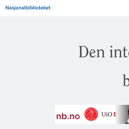
Den int
b