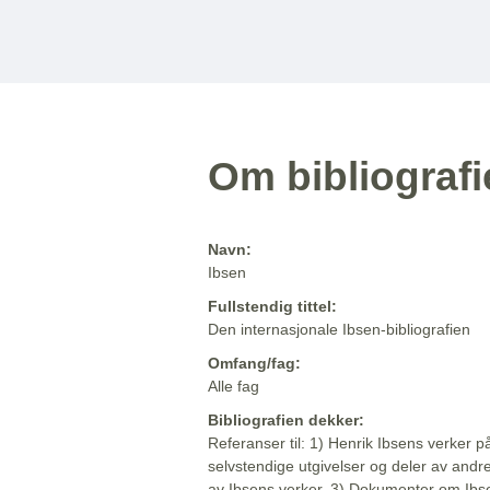
Om bibliograf
Navn:
Ibsen
Fullstendig tittel:
Den internasjonale Ibsen-bibliografien
Omfang/fag:
Alle fag
Bibliografien dekker:
Referanser til: 1) Henrik Ibsens verker p
selvstendige utgivelser og deler av andr
av Ibsens verker. 3) Dokumenter om Ibse