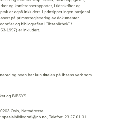
erker og konferanserapporter, i tidsskrifter og
ptak er også inkludert. I prinsippet ingen nasjonal
basert på primærregistrering av dokumenter.
liografier og bibliografien i "Ibsenårbok" /
53-1997) er inkludert.
eord og noen har kun tittelen på Ibsens verk som
teket og BIBSYS
, 0203 Oslo, Nettadresse:
t: spesialbibliografi@nb.no, Telefon: 23 27 61 01
 09:45:34