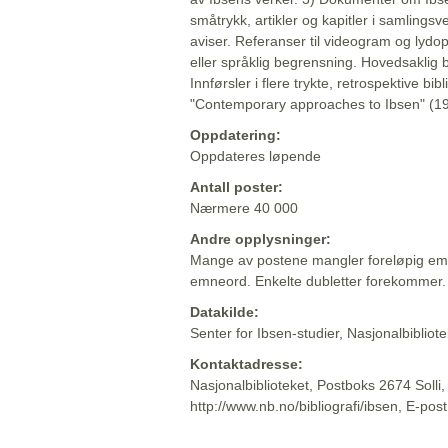
småtrykk, artikler og kapitler i samlingsv
aviser. Referanser til videogram og lydop
eller språklig begrensning. Hovedsaklig 
Innførsler i flere trykte, retrospektive bib
"Contemporary approaches to Ibsen" (19
Oppdatering:
Oppdateres løpende
Antall poster:
Nærmere 40 000
Andre opplysninger:
Mange av postene mangler foreløpig emn
emneord. Enkelte dubletter forekommer.
Datakilde:
Senter for Ibsen-studier, Nasjonalbiblio
Kontaktadresse:
Nasjonalbiblioteket, Postboks 2674 Solli
http://www.nb.no/bibliografi/ibsen, E-pos
Beskrivelsen sist oppdatert: 2022-06-20