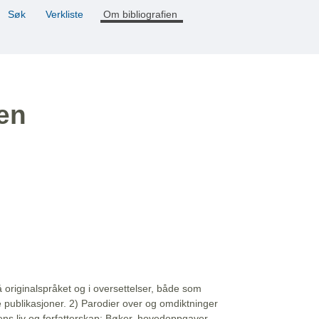
Søk
Verkliste
Om bibliografien
ien
å originalspråket og i oversettelser, både som
e publikasjoner. 2) Parodier over og omdiktninger
ns liv og forfatterskap: Bøker, hovedoppgaver,