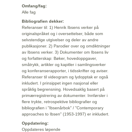
Omfang/fag:
Alle fag
Bibliografien dekker:
Referanser til: 1) Henrik Ibsens verker på
originalspråket og i oversettelser, både som
selvstendige utgivelser og deler av andre
publikasjoner. 2) Parodier over og omdiktninger
av Ibsens verker. 3) Dokumenter om Ibsens liv
og forfatterskap: Bøker, hovedoppgaver,
småtrykk, artikler og kapitler i samlingsverker
og konferanserapporter, i tidsskrifter og aviser.
Referanser til videogram og lydopptak er også
inkludert. I prinsippet ingen nasjonal eller
språklig begrensning. Hovedsaklig basert på
primærregistrering av dokumenter. Innførsler i
flere trykte, retrospektive bibliografier og
bibliografien i "Ibsenårbok" / "Contemporary
approaches to Ibsen" (1953-1997) er inkludert.
Oppdatering:
Oppdateres løpende