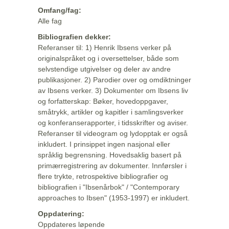
Omfang/fag:
Alle fag
Bibliografien dekker:
Referanser til: 1) Henrik Ibsens verker på
originalspråket og i oversettelser, både som
selvstendige utgivelser og deler av andre
publikasjoner. 2) Parodier over og omdiktninger
av Ibsens verker. 3) Dokumenter om Ibsens liv
og forfatterskap: Bøker, hovedoppgaver,
småtrykk, artikler og kapitler i samlingsverker
og konferanserapporter, i tidsskrifter og aviser.
Referanser til videogram og lydopptak er også
inkludert. I prinsippet ingen nasjonal eller
språklig begrensning. Hovedsaklig basert på
primærregistrering av dokumenter. Innførsler i
flere trykte, retrospektive bibliografier og
bibliografien i "Ibsenårbok" / "Contemporary
approaches to Ibsen" (1953-1997) er inkludert.
Oppdatering:
Oppdateres løpende